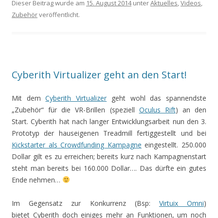
Dieser Beitrag wurde am
15. August 2014
unter
Aktuelles
,
Videos
,
Zubehör
veröffentlicht.
Cyberith Virtualizer geht an den Start!
Mit dem
Cyberith Virtualizer
geht wohl das spannendste
„Zubehör“ für die VR-Brillen (speziell
Oculus Rift
) an den
Start. Cyberith hat nach langer Entwicklungsarbeit nun den 3.
Prototyp der hauseigenen Treadmill fertiggestellt und bei
Kickstarter als Crowdfunding Kampagne
eingestellt. 250.000
Dollar gilt es zu erreichen; bereits kurz nach Kampagnenstart
steht man bereits bei 160.000 Dollar…. Das dürfte ein gutes
Ende nehmen…
Im Gegensatz zur Konkurrenz (Bsp:
Virtuix Omni
)
bietet Cyberith doch einiges mehr an Funktionen, um noch