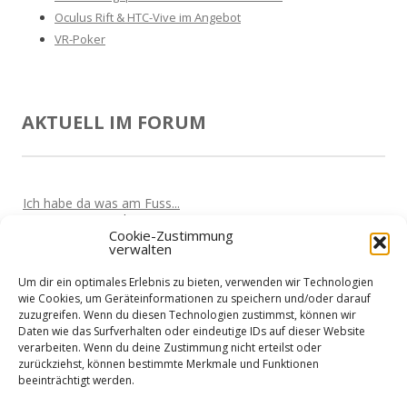
Oculus Rift & HTC-Vive im Angebot
VR-Poker
AKTUELL IM FORUM
Ich habe da was am Fuss...
Von
Marta
Vor 5 Jahren
Cookie-Zustimmung
verwalten
Oculus Quest wird den Markt überrollen
Von
Nik
Vor 5 Jahren
Um dir ein optimales Erlebnis zu bieten, verwenden wir Technologien
Kabellose VR-Gaming mit einem Clould-Gaming Dienst?
wie Cookies, um Geräteinformationen zu speichern und/oder darauf
Von
Nik
Vor 5 Jahren
zuzugreifen. Wenn du diesen Technologien zustimmst, können wir
Daten wie das Surfverhalten oder eindeutige IDs auf dieser Website
Wieder nicht in den Urlaub fliegen?
verarbeiten. Wenn du deine Zustimmung nicht erteilst oder
Von
Martin
Vor 5 Jahren
zurückziehst, können bestimmte Merkmale und Funktionen
beeinträchtigt werden.
Home-Office treibt Stromkosten
Von
Martin
Vor 5 Jahren