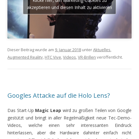
Klicke hier, um Marketing-Cookies zu
akzeptieren und diesen Inhalt zu aktivieren
Dieser Beitrag wurde am
9. Januar 2018
unter
Aktuelles
,
Augmented Reality
,
HTC Vive
,
Videos
,
VR-Brillen
veröffentlicht.
Googles Attacke auf die Holo Lens?
Das Start-Up
Magic Leap
wird zu großen Teilen von Google
gestützt und bringt in aller Regelmäßigkeit neue Tec-Demo-
Videos, welche einen sehr interessanten Eindruck
hinterlassen, aber die Hardware dahinter einfach nicht