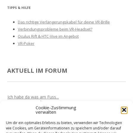
TIPPS & HILFE
Das richtige Verlängerungskabel für deine VR-Brille
Verbindungsprobleme beim VR-Headset?
Oculus Rift & HTC-Vive im Angebot
VR-Poker
AKTUELL IM FORUM
Ich habe da was am Fuss...
Von
Marta
Vor 5 Jahren
Cookie-Zustimmung
verwalten
Oculus Quest wird den Markt überrollen
Von
Nik
Vor 5 Jahren
Um dir ein optimales Erlebnis zu bieten, verwenden wir Technologien
Kabellose VR-Gaming mit einem Clould-Gaming Dienst?
wie Cookies, um Geräteinformationen zu speichern und/oder darauf
Von
Nik
Vor 5 Jahren