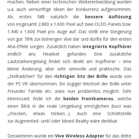
machen. Neben einer technischen Weiterentwicklung wurden
u.a. auch vernünftige Ideen der Konkurrenz aufgenommen.
Als erstes fällt natürlich die
bessere Auflösung
von insgesamt 2.880 x 1.600 Pixel auf zwei OLED-Panels bzw.
1.440 x 1.600 Pixel pro Auge auf. Das stellt eine Steigerung
von gut 78% zur bisherigen Vive dar und dürfte für den ersten
Aha-Effekt sorgen. Zusätzlich haben
integrierte Kopfhörer
endlich ans Headset gefunden. Eine zusätzliche
Lautstärkeregelung findet sich direkt am Kopfhörer – eine
kleine Änderung, aber sehr sinnvolle und praktische. Das
„Stellrädchen“ für den
richtigen Sitz der Brille
wurde von
der PS VR übernommen. Ein zügiger Wechsel der Brille unter
Freunde/ Familie etc. wäre nun problemlos möglich. Sehr
interessant finde ich die
beiden Frontkameras
, welche
einen Blick in die reale Umgebung ermöglichen (kurz was
„checken, etwas trinken…). Auch eine Schnittstelle
zur Augmented- und/ oder Mixed-Reality wäre denkbar.
Desweiteren wurde ein
Vive Wireless Adapter
für das dritte