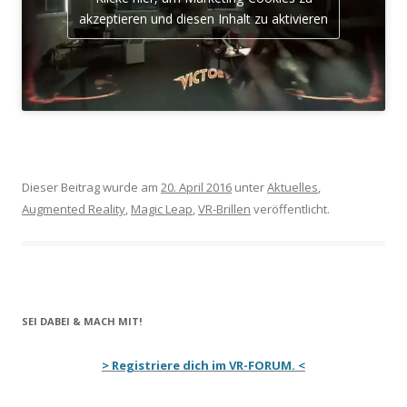
akzeptieren und diesen Inhalt zu aktivieren
Dieser Beitrag wurde am
20. April 2016
unter
Aktuelles
,
Augmented Reality
,
Magic Leap
,
VR-Brillen
veröffentlicht.
SEI DABEI & MACH MIT!
> Registriere dich im VR-FORUM. <