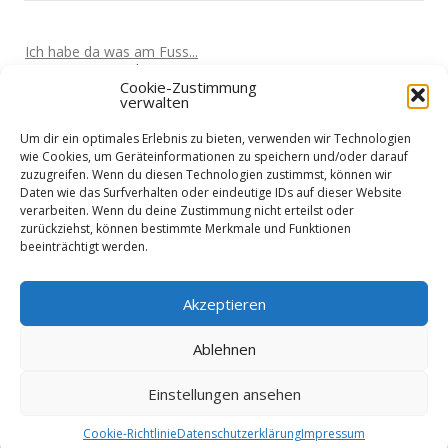
Ich habe da was am Fuss...
Von
Marta
Vor 5 Jahren
Cookie-Zustimmung
verwalten
Oculus Quest wird den Markt überrollen
Von
Nik
Vor 5 Jahren
Um dir ein optimales Erlebnis zu bieten, verwenden wir Technologien
Kabellose VR-Gaming mit einem Clould-Gaming Dienst?
wie Cookies, um Geräteinformationen zu speichern und/oder darauf
Von
Nik
Vor 5 Jahren
zuzugreifen. Wenn du diesen Technologien zustimmst, können wir
Daten wie das Surfverhalten oder eindeutige IDs auf dieser Website
Wieder nicht in den Urlaub fliegen?
verarbeiten. Wenn du deine Zustimmung nicht erteilst oder
Von
Martin
Vor 5 Jahren
zurückziehst, können bestimmte Merkmale und Funktionen
beeinträchtigt werden.
Home-Office treibt Stromkosten
Von
Martin
Vor 5 Jahren
Akzeptieren
Ablehnen
Einstellungen ansehen
Datenschutzerklärung
Impressum
Cookie-Richtlinie
Datenschutzerklärung
Impressum