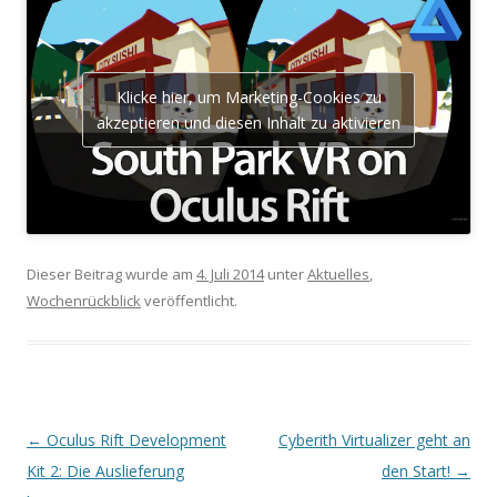
Klicke hier, um Marketing-Cookies zu
akzeptieren und diesen Inhalt zu aktivieren
Dieser Beitrag wurde am
4. Juli 2014
unter
Aktuelles
,
Wochenrückblick
veröffentlicht.
Beitrags-
←
Oculus Rift Development
Cyberith Virtualizer geht an
Navigation
Kit 2: Die Auslieferung
den Start!
→