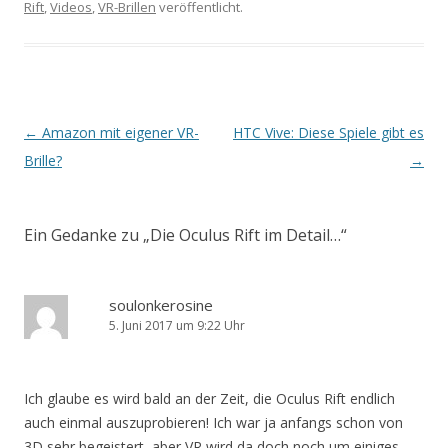
Rift
,
Videos
,
VR-Brillen
veröffentlicht.
Beitrags-
←
Amazon mit eigener VR-
HTC Vive: Diese Spiele gibt es
Navigation
Brille?
→
Ein Gedanke zu „
Die Oculus Rift im Detail…
“
soulonkerosine
5. Juni 2017 um 9:22 Uhr
Ich glaube es wird bald an der Zeit, die Oculus Rift endlich
auch einmal auszuprobieren! Ich war ja anfangs schon von
3D sehr begeistert, aber VR wird da doch noch um einiges