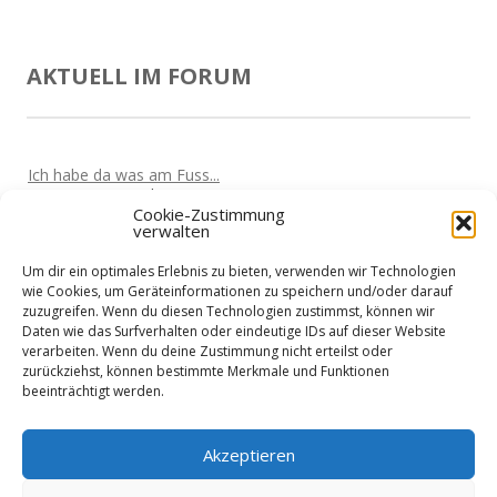
AKTUELL IM FORUM
Ich habe da was am Fuss...
Von
Marta
Vor 5 Jahren
Cookie-Zustimmung
verwalten
Oculus Quest wird den Markt überrollen
Von
Nik
Vor 5 Jahren
Um dir ein optimales Erlebnis zu bieten, verwenden wir Technologien
Kabellose VR-Gaming mit einem Clould-Gaming Dienst?
wie Cookies, um Geräteinformationen zu speichern und/oder darauf
Von
Nik
Vor 5 Jahren
zuzugreifen. Wenn du diesen Technologien zustimmst, können wir
Daten wie das Surfverhalten oder eindeutige IDs auf dieser Website
Wieder nicht in den Urlaub fliegen?
verarbeiten. Wenn du deine Zustimmung nicht erteilst oder
Von
Martin
Vor 5 Jahren
zurückziehst, können bestimmte Merkmale und Funktionen
beeinträchtigt werden.
Home-Office treibt Stromkosten
Von
Martin
Vor 5 Jahren
Akzeptieren