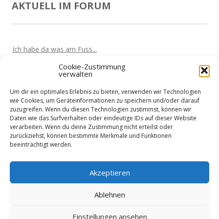
AKTUELL IM FORUM
Ich habe da was am Fuss...
Von
Marta
Vor 5 Jahren
Cookie-Zustimmung
verwalten
Oculus Quest wird den Markt überrollen
Von
Nik
Vor 5 Jahren
Um dir ein optimales Erlebnis zu bieten, verwenden wir Technologien
Kabellose VR-Gaming mit einem Clould-Gaming Dienst?
wie Cookies, um Geräteinformationen zu speichern und/oder darauf
Von
Nik
Vor 5 Jahren
zuzugreifen. Wenn du diesen Technologien zustimmst, können wir
Daten wie das Surfverhalten oder eindeutige IDs auf dieser Website
Wieder nicht in den Urlaub fliegen?
verarbeiten. Wenn du deine Zustimmung nicht erteilst oder
Von
Martin
Vor 5 Jahren
zurückziehst, können bestimmte Merkmale und Funktionen
beeinträchtigt werden.
Home-Office treibt Stromkosten
Von
Martin
Vor 5 Jahren
Akzeptieren
Ablehnen
Einstellungen ansehen