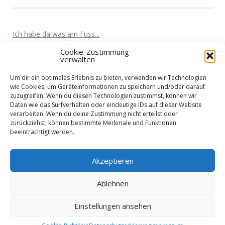
Ich habe da was am Fuss...
Von
Marta
Vor 5 Jahren
Cookie-Zustimmung
verwalten
Oculus Quest wird den Markt überrollen
Von
Nik
Vor 5 Jahren
Um dir ein optimales Erlebnis zu bieten, verwenden wir Technologien
Kabellose VR-Gaming mit einem Clould-Gaming Dienst?
wie Cookies, um Geräteinformationen zu speichern und/oder darauf
Von
Nik
Vor 5 Jahren
zuzugreifen. Wenn du diesen Technologien zustimmst, können wir
Daten wie das Surfverhalten oder eindeutige IDs auf dieser Website
Wieder nicht in den Urlaub fliegen?
verarbeiten. Wenn du deine Zustimmung nicht erteilst oder
Von
Martin
Vor 5 Jahren
zurückziehst, können bestimmte Merkmale und Funktionen
beeinträchtigt werden.
Home-Office treibt Stromkosten
Von
Martin
Vor 5 Jahren
Akzeptieren
Ablehnen
Einstellungen ansehen
Datenschutzerklärung
Impressum