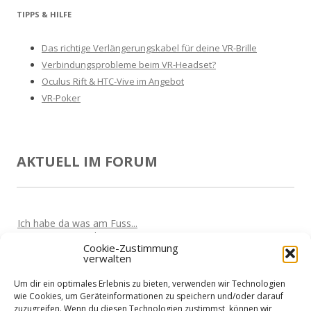
TIPPS & HILFE
Das richtige Verlängerungskabel für deine VR-Brille
Verbindungsprobleme beim VR-Headset?
Oculus Rift & HTC-Vive im Angebot
VR-Poker
AKTUELL IM FORUM
Ich habe da was am Fuss...
Von
Marta
Vor 5 Jahren
Cookie-Zustimmung
verwalten
Oculus Quest wird den Markt überrollen
Von
Nik
Vor 5 Jahren
Um dir ein optimales Erlebnis zu bieten, verwenden wir Technologien
Kabellose VR-Gaming mit einem Clould-Gaming Dienst?
wie Cookies, um Geräteinformationen zu speichern und/oder darauf
Von
Nik
Vor 5 Jahren
zuzugreifen. Wenn du diesen Technologien zustimmst, können wir