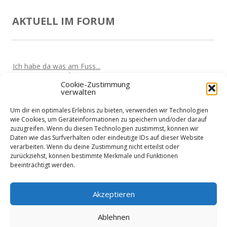
AKTUELL IM FORUM
Ich habe da was am Fuss...
Von
Marta
Vor 5 Jahren
Cookie-Zustimmung
verwalten
Oculus Quest wird den Markt überrollen
Von
Nik
Vor 5 Jahren
Um dir ein optimales Erlebnis zu bieten, verwenden wir Technologien
Kabellose VR-Gaming mit einem Clould-Gaming Dienst?
wie Cookies, um Geräteinformationen zu speichern und/oder darauf
Von
Nik
Vor 5 Jahren
zuzugreifen. Wenn du diesen Technologien zustimmst, können wir
Daten wie das Surfverhalten oder eindeutige IDs auf dieser Website
Wieder nicht in den Urlaub fliegen?
verarbeiten. Wenn du deine Zustimmung nicht erteilst oder
Von
Martin
Vor 5 Jahren
zurückziehst, können bestimmte Merkmale und Funktionen
beeinträchtigt werden.
Home-Office treibt Stromkosten
Von
Martin
Vor 5 Jahren
Akzeptieren
Ablehnen