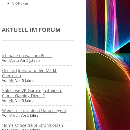
VR-Poker
AKTUELL IM FORUM
Ich habe da was am Fuss...
Von
Marta
Vor 5 Jahren
Oculus Quest wird den Markt
überrollen
Von
Nik
Vor 5 Jahren
Kabellose VR-Gaming mit einem
Clould-Gaming Dienst?
Von
Nik
Vor 5 Jahren
Wieder nicht in den Urlaub fliegen?
Von
Martin
Vor 5 Jahren
Home-Office treibt Stromkosten