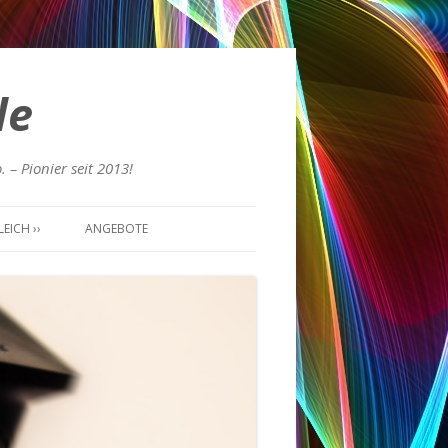
de
 – Pionier seit 2013!
EICH ››
ANGEBOTE
NSOLE
27 LENKRAD