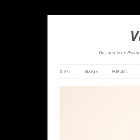
V
Das deutsche Portal 
START
BLOG ››
FORUM ››
NEUIGKEITEN
ÜBERSICHT
TUTORIALS
NEUSTEN BEIT
SPIELE
PROGRAMME/ TOOLS
LETS`S PLAY…