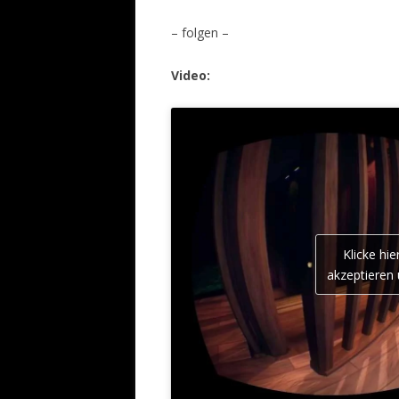
– folgen –
Video:
Klicke hi
akzeptieren 