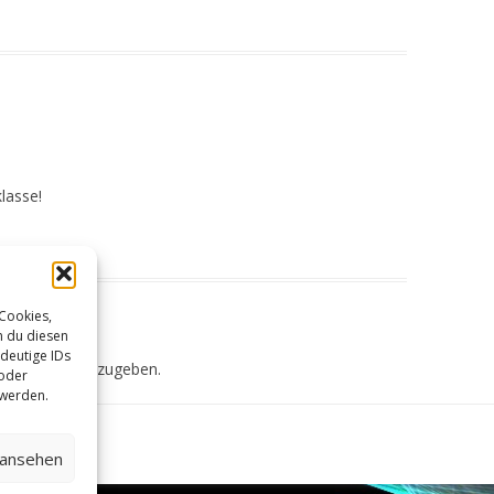
lasse!
 Cookies,
n du diesen
deutige IDs
Kommentar abzugeben.
 oder
 werden.
 ansehen