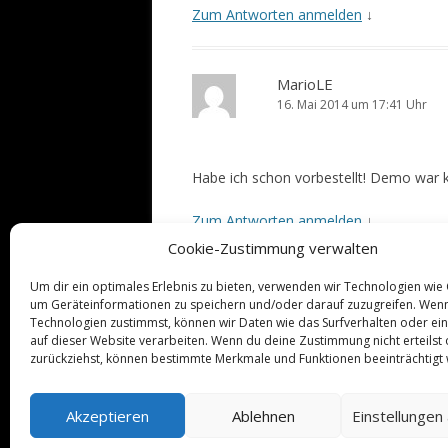
Zum Antworten anmelden
↓
MarioLE
16. Mai 2014 um 17:41 Uhr
Habe ich schon vorbestellt! Demo war k
Zum Antworten anmelden
↓
Cookie-Zustimmung verwalten
Um dir ein optimales Erlebnis zu bieten, verwenden wir Technologien wie
um Geräteinformationen zu speichern und/oder darauf zuzugreifen. Wen
Schreibe einen Kommentar
Technologien zustimmst, können wir Daten wie das Surfverhalten oder ein
Du musst
angemeldet
sein, um einen 
auf dieser Website verarbeiten. Wenn du deine Zustimmung nicht erteilst
zurückziehst, können bestimmte Merkmale und Funktionen beeinträchtigt
Datenschutzerklärung
Impressum
Akzeptieren
Ablehnen
Einstellungen