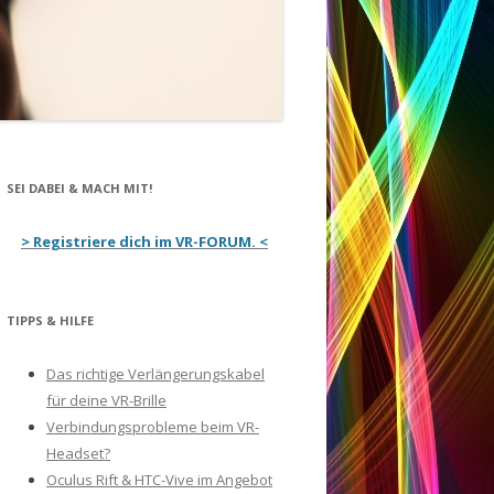
ERLÄNGERUNGSKABEL
EAP MOTION – CONTROLLER
AZER HYDRA – CONTROLLER
SEI DABEI & MACH MIT!
> Registriere dich im VR-FORUM. <
TIPPS & HILFE
Das richtige Verlängerungskabel
für deine VR-Brille
Verbindungsprobleme beim VR-
Headset?
Oculus Rift & HTC-Vive im Angebot